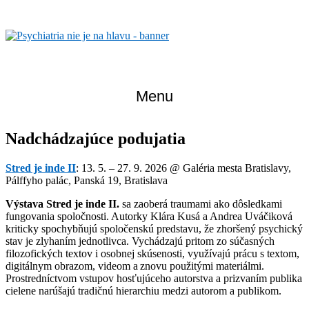
Skip
to
content
Menu
Nadchádzajúce podujatia
Stred je inde II
: 13. 5. – 27. 9. 2026 @ Galéria mesta Bratislavy,
Pálffyho palác, Panská 19, Bratislava
Výstava Stred je inde II.
sa zaoberá traumami ako dôsledkami
fungovania spoločnosti. Autorky Klára Kusá a Andrea Uváčiková
kriticky spochybňujú spoločenskú predstavu, že zhoršený psychický
stav je zlyhaním jednotlivca. Vychádzajú pritom zo súčasných
filozofických textov i osobnej skúsenosti, využívajú prácu s textom,
digitálnym obrazom, videom a znovu použitými materiálmi.
Prostredníctvom vstupov hosťujúceho autorstva a prizvaním publika
cielene narúšajú tradičnú hierarchiu medzi autorom a publikom.