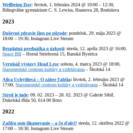
Wellbeing Day
: štvrtok, 1. februára 2024 @ 10:00 – 12:30,
Bilingválne gymnázium C. S. Lewisa, Haanova 28, Bratislava
2023
Duševné zdravie žien po pôrode
: pondelok, 29. mája 2023 @
18:00 – 19:30, Instagram Live Stream
Bezplatná prednáška o úzkosti
: streda, 12. apríla 2023 @ 16:00,
Space BB
– Horná Strieborná 15, Banská Bystrica
Vernisáž výstavy Head Less
: sobota, 4. marca 2023 @ 18:00,
Staromestské centrum kultúry a vzdelávania
– Školská 14
Alica Uchytilová – O záber ľahšia
:
štvrtok, 2. februára 2023 @
17:00,
Staromestské centrum kultúry a vzdelávania
– Školská 14
Stred je inde
: 09. 02. 2023 – 28. 02. 2023 @ Galerie Sibiř,
Dukelská třída 50, 614 00 Brno
2022
Zažil/a som šikanovani
e
– a čo ďalej?
streda, 12. októbra 2022 @
17:00 – 18:30, Instagram Live Stream