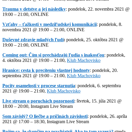
Trauma v detstve a jej následky
: pondelok, 22. novembra 2021 @
19:00 – 21:00, ONLINE
Vzťahy – ťažkosti v medziľudskej komunikácii
: pondelok, 8.
novembra 2021 @ 19:00 – 21:00, ONLINE
Duševné zdravie mladých ľudí
:
pondelok, 25. októbra 2021 @
19:00 – 21:00, ONLINE
Coming out: Čím si prechádzajú ľudia s inakosťou
: pondelok,
4. októbra 2021 @ 19:00 – 21:00,
Klub Machovisko
Hranice: cesta k precíteniu vlastnej hodnoty
: pondelok, 20.
septembra 2021 @ 19:00 – 21:00,
Klub Machovisko
Pocity osamelosti v procese starnutia
: pondelok, 6. septembra
2021 @ 19:00 – 21:00,
Klub Machovisko
Live stream o poruchách pozornosti
: štvrtok, 15. júla 2021 @
18:00 – 20:00, Instagram Live Stream
Som závislý? O liečbe a príčinách závislosti
: pondelok, 26. apríla
2021 @ 17:00 – 18:30, Instagram Live Stream
Bojím sa, že skončím na psychiatrii. Ako to tam vyzerá?
streda,